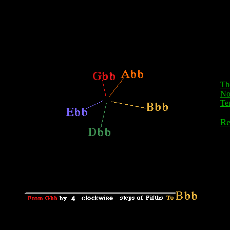
The
No
Te
Re